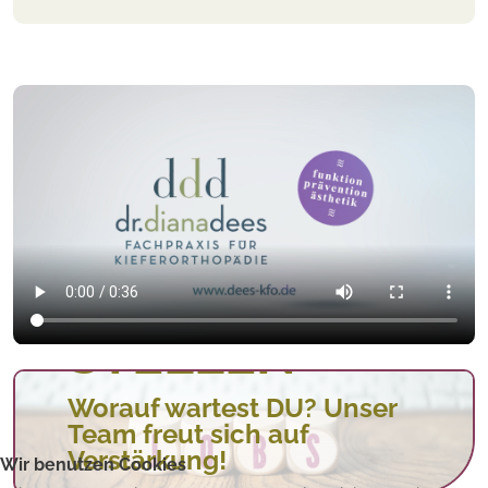
OFFENE
STELLEN
Worauf wartest DU? Unser
Team freut sich auf
Verstärkung!
Wir benutzen Cookies